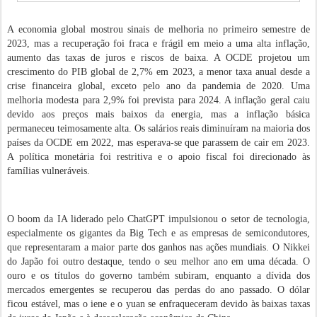
A economia global mostrou sinais de melhoria no primeiro semestre de
2023, mas a recuperação foi fraca e frágil em meio a uma alta inflação,
aumento das taxas de juros e riscos de baixa. A OCDE projetou um
crescimento do PIB global de 2,7% em 2023, a menor taxa anual desde a
crise financeira global, exceto pelo ano da pandemia de 2020. Uma
melhoria modesta para 2,9% foi prevista para 2024. A inflação geral caiu
devido aos preços mais baixos da energia, mas a inflação básica
permaneceu teimosamente alta. Os salários reais diminuíram na maioria dos
países da OCDE em 2022, mas esperava-se que parassem de cair em 2023.
A política monetária foi restritiva e o apoio fiscal foi direcionado às
famílias vulneráveis.
O boom da IA liderado pelo ChatGPT impulsionou o setor de tecnologia,
especialmente os gigantes da Big Tech e as empresas de semicondutores,
que representaram a maior parte dos ganhos nas ações mundiais. O Nikkei
do Japão foi outro destaque, tendo o seu melhor ano em uma década. O
ouro e os títulos do governo também subiram, enquanto a dívida dos
mercados emergentes se recuperou das perdas do ano passado. O dólar
ficou estável, mas o iene e o yuan se enfraqueceram devido às baixas taxas