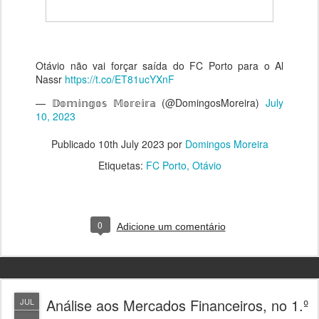
Otávio não vai forçar saída do FC Porto para o Al
Nassr
https://t.co/ET81ucYXnF
— 𝔻𝕠𝕞𝕚𝕟𝕘𝕠𝕤 𝕄𝕠𝕣𝕖𝕚𝕣𝕒 (@DomingosMoreira)
July
10, 2023
Publicado
10th July 2023
por
Domingos Moreira
Etiquetas:
FC Porto
Otávio
0
Adicione um comentário
Análise aos Mercados Financeiros, no 1.º
JUL