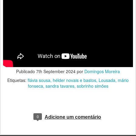
Publicado
7th September 2024
por
Domingos Moreira
Etiquetas:
flávia sousa
hélder novais e bastos
Lousada
mário
fonseca
sandra tavares
sobrinho simões
0
Adicione um comentário