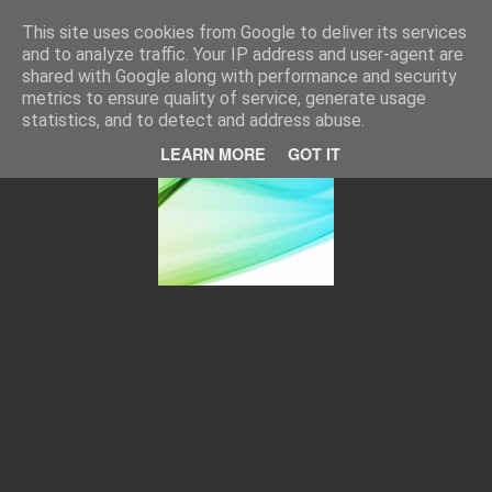
Portal de Notícias
Notícias de Portugal e do Mundo. Desporto e Cultura.
This site uses cookies from Google to deliver its services
and to analyze traffic. Your IP address and user-agent are
Página inicial
shared with Google along with performance and security
metrics to ensure quality of service, generate usage
statistics, and to detect and address abuse.
LEARN MORE
GOT IT