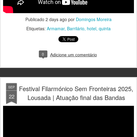
Publicado
2 days ago
por
Domingos Moreira
Etiquetas:
Armamar
Barrilário
hotel
quinta
0
Adicione um comentário
Festival Filarmónico Sem Fronteiras 2025,
SEP
22
Lousada | Atuação final das Bandas